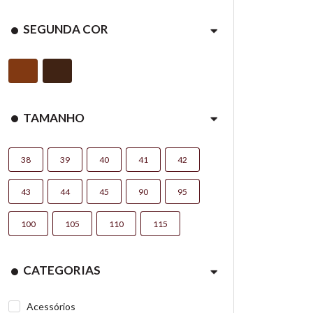
SEGUNDA COR
TAMANHO
38
39
40
41
42
43
44
45
90
95
100
105
110
115
CATEGORIAS
Acessórios