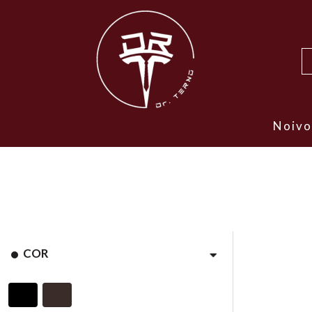
Noivo
COR